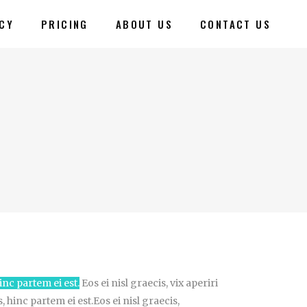
CY
PRICING
ABOUT US
CONTACT US
inc partem ei est.
Eos ei nisl graecis, vix aperiri
 hinc partem ei est.Eos ei nisl graecis,