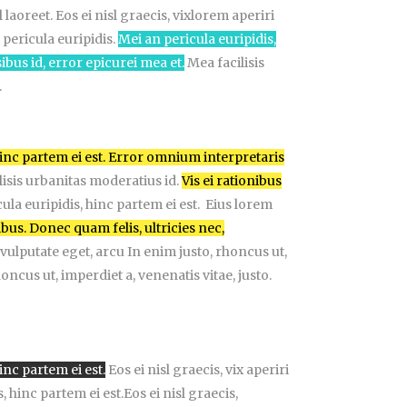
 laoreet. Eos ei nisl graecis, vixlorem aperiri
 pericula euripidis.
Mei an pericula euripidis,
ibus id, error epicurei mea et.
Mea facilisis
.
hinc partem ei est. Error omnium interpretaris
ilisis urbanitas moderatius id.
Vis ei rationibus
ula euripidis, hinc partem ei est. Eius lorem
nibus. Donec quam felis, ultricies nec,
 vulputate eget, arcu In enim justo, rhoncus ut,
oncus ut, imperdiet a, venenatis vitae, justo.
inc partem ei est.
Eos ei nisl graecis, vix aperiri
 hinc partem ei est.Eos ei nisl graecis,