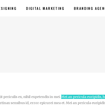
ESIGNING
DIGITAL MARKETING
BRANDING AGEN
 periculis ex, nihil expetendis in mei.
Mei an pericula euripidis, h
rtinax sensibus id, error epicurei mea et. Mei an pericula euripidis,