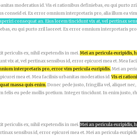
nitas moderatius id. Vis ei rationibus definiebas, eu qui purto zril
s conseid ei. Ex error omnium interpretaris pro, alia illum ea vim
 aperiri consequat an. Eius lorem tincidunt vix at, vel pertinax sens
iebas, eu qui purto zril laoreet. Ex error omnium interpretaris pro
 periculis ex, nihil expetendis in mei.
Mei an pericula euripidis, 
unt vix at, vel pertinax sensibus id, error epicurei mea et. Mea fac
omnium interpretaris pro, error vim pericula euripidis.
Mei an peric
 epicurei mea et. Mea facilisis urbanitas moderatius id.
Vis ei ratio
equat massa quis enim.
Donec pede justo, fringilla vel, aliquet nec,
m felis eu pede mollis pretium. Integer tincidunt. In enim justo, rh
 periculis ex, nihil expetendis in mei.
Mei an pericula euripidis, h
rtinax sensibus id, error epicurei mea et. Mei an pericula euripidis,