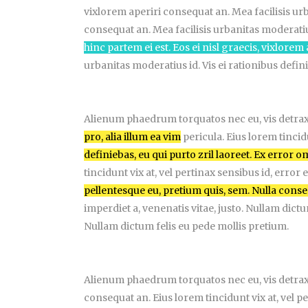
vixlorem aperiri consequat an. Mea facilisis urba
consequat an. Mea facilisis urbanitas moderatiu
hinc partem ei est. Eos ei nisl graecis, vixlorem
urbanitas moderatius id. Vis ei rationibus defin
Alienum phaedrum torquatos nec eu, vis detraxit
pro, alia illum ea vim
pericula. Eius lorem tincid
definiebas, eu qui purto zril laoreet. Ex error 
tincidunt vix at, vel pertinax sensibus id, error
pellentesque eu, pretium quis, sem. Nulla cons
imperdiet a, venenatis vitae, justo. Nullam dictu
Nullam dictum felis eu pede mollis pretium.
Alienum phaedrum torquatos nec eu, vis detraxit
consequat an. Eius lorem tincidunt vix at, vel pe